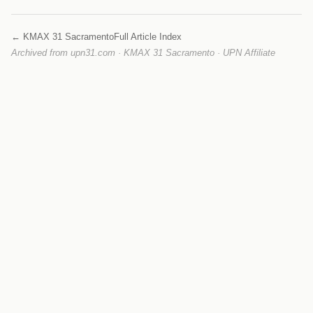
← KMAX 31 Sacramento
Full Article Index
Archived from upn31.com · KMAX 31 Sacramento · UPN Affiliate