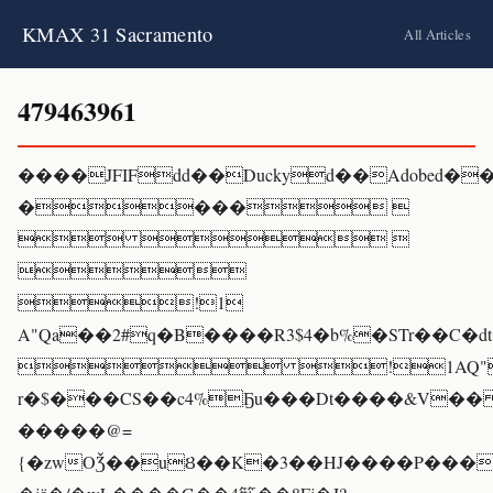
KMAX 31 Sacramento
All Articles
479463961
����JFIFdd��Duckyd��A
���� 
  

!1
A"Qa��2#q�B����R3$4�b%�STr��C�d
 !1AQ"
r�$���CS��c4%Ҕu���Dt����&V�
�����@=
{�zwOǮ��uȢ��K�3��HJ����P����