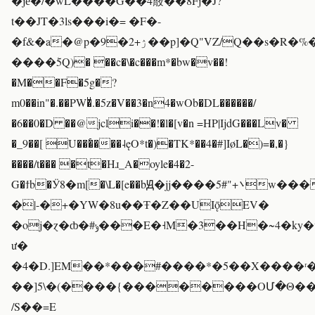
�jё�/�wL����G��4䉈��8Fj�J?
t��JT�3ls���i�= �F�-
�f&�a�@p�9�ۯ+2��p]�Q"VZ/Q��s�R�%��Y��ji�d[̛�˳��$D�Jٸ�O�\5��u��G���S��)�;��i�:��M�s���S�Z�y!/
����ؘ5Q)� ��c�\�c���m*�bw�v��!
�M��F�5g�?
m0��in"�.��PW�ͧ.�5z�V��3�n4�wOb�DL������/
�6��0�D ��@jcli��!�l�[v�n =HP|IjdG���Lv�
�_9��[ U���҅���˨ęO*t�)�TK*��4�#]IøL�)=�,�}
����/t��� �t�Hɹ_A�oyle�4�2-
G�ϯb�Ӱ8�m[�\L�[e��bԬ�jj����5#"+܌w����^�B��-
�|-�+�YW�8u��Ŧ�Z��UIǭEV�
�oj�ɀ�ȸ�#ݸ���E�˧M�3��H�~4�ky�v��9��
ư�
�4�D.]EM��*���#����*�5��X����
��]5\�(����{��������OՄ�Θ��
/S��=E