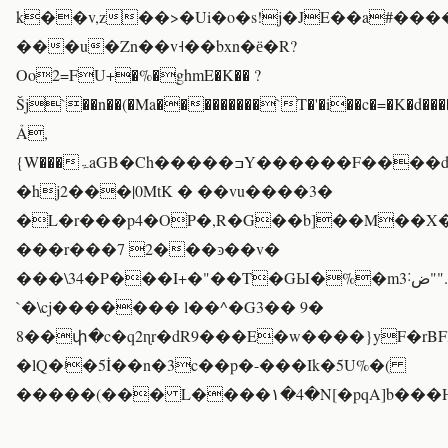
k��v,z��>�Ui�o�s!j�JE��a#������Y���`
���u�Zn��v˧��bxn�ё�R?
Oo2=FU+�%�ghmE�K�� ?
Šj`��n��(�Ma���������`T�'�i��c�=�K�d��
Ả,
{W���ۃaGB�Ch�����ߏY������F����dI
�hj2���|0MtK � ��vu����3�
�L�r���p4�OP�,R�G��b]��M��X�
���r���7 2���ͽ��v�
���\34�P���I+�"��T�GЫ�%�mض˸3"".��MMXQA�Mc��ֽ(A"u��s�}B�
`�\cj������� l��^�G3�� 9�
8��փ�c�q2ɳr�dR9���E�w����}yF�rBF
�lQ�ʲ�5İ��n�3c��p�-���Ik�5U%�(
�����(��� L����۱�4�N[�pqA]b���H