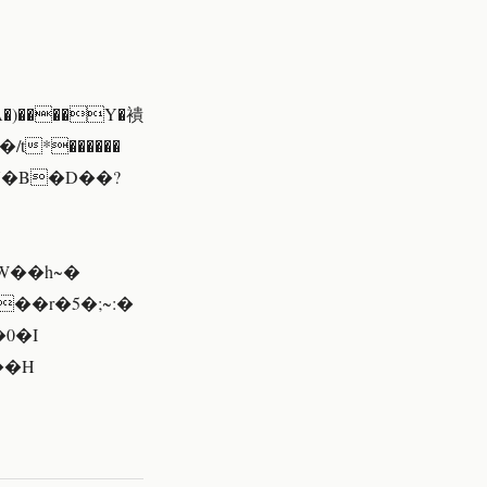
��/t*������
'N�B�D��?
W��h~�
��r�5�;~:�
0�I