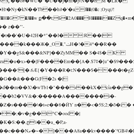
vÇ��o#�WU�"�U��j�ħf�jvN��b M �LR�
H�G7 �J��w ք��t;Ƃ�2A0���H����i��Zq�٭m�R�G�?
 z��"'-
Y�t��'�U�42H�*"��I� :Ɍ��|
�k���Ж�_O�,"ݖH�!�4^��R��
�Y��g$&���&NP]��ZyMM�� S�4$�:K
u�u�x>��[F����Em��[A�.$7ʬ�[u"�S9��
����![�.6Ӕ{�Y���R�t:N���$����t�
�G��&���G(F�2s �|
�ď��m��X\�wTb1�"���s��kX�c֒ia��g�
c��b2�VV&�:�����A�������i�-
�s����\�t=e��8�ӤƳ n��<�5S;2;�ȭ�i�
�;�v�g��t^C�ood �̤|
�S:��,ը'i��a_�P,a-
a��kv����`ªGB4\�Epe�$益