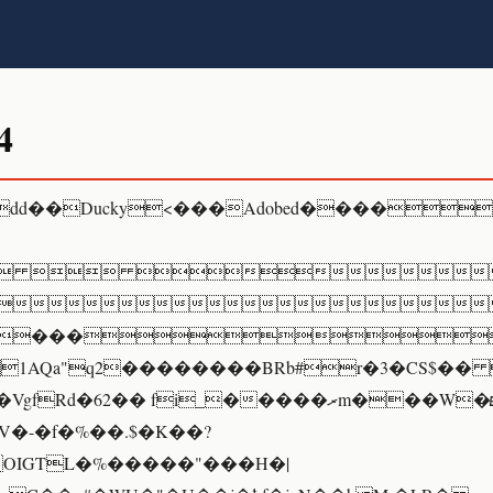
4
dd��Ducky<���Adobed����
 

���
1AQa"q2��������BRb#r�3�CS$��
d�62�� fi_�����ރm���W�ܧ��� ���
V�-�f�%��.$�K��?
OIGTL�%�����"���H�|