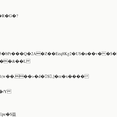
�5�bPr���Q�2A�Z��Eeq8Kg2�U$�u��v��$
gZ��&��L
1(w��,��>�d�$,]�rz�x����
 �/Y