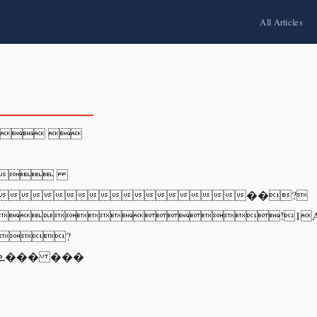
All Articles
 

��?
!1A"Qa
 ?