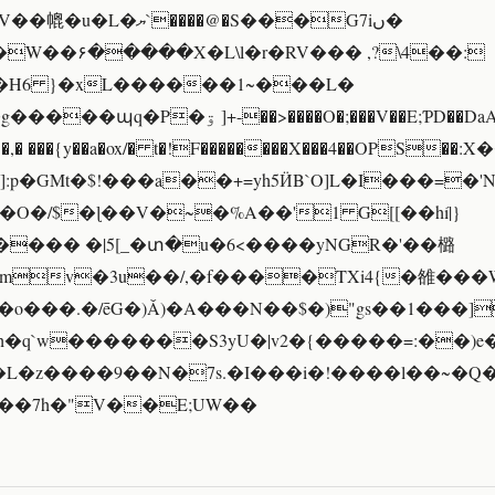
`����@�S���G7iں�
W��۶�����X�L\l�r�RV��� ,?\4��:
c�H6 }�xL������1~���L�
+-��>����O�;���V��E;ƤD��DaA�)����Y�䙡
�,� ���{y��a�ox/� t�!F��������X���4��OPS��:Χ
]:p�GMt�$!���a��+=yh5ӤB`O]L�I���=�
�O�/$�ɭ��V�~�%A��'1 G[[��hí|}
��� �|5[_�տ�u�6<����yNGR�'��㯝
Rmv�3u��/,�f����TXi4{�雒���
o���.�/ēG�)Ǎ)�A���N��$�)"gs��1���]
�h�q`w�������S3yU�|v2�{�����=:��)e�
��7h�"V��E;UW��