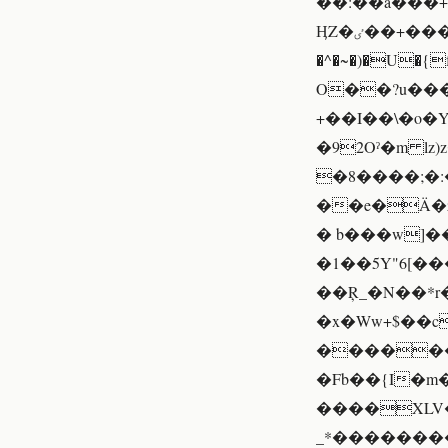
��:��a���+
ӉZ�ٸ��+���Hז�Ny�kN��Tb��hϑ�'�uf��(0�c ;Oyq(/!
�^�~�)�U�{f�
O��?u����
+��I��\�o�
�92Oˀ�m lz)z���
�8����;�:
��e�Ä�z
� b���w]�
�1��5Y"6[��
��Ŗ_�N��*r
�x�Ww+$��
������Z
�Fb��{I�m�
����XLV�K
_*���������c���Nޠ�~�]���A8