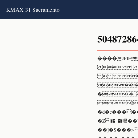
KMAX 31 Sacramento
50487286
����JFIF

  

�
!
�d�c�����VgfR
�Z��_��嘓��
��]�S���>