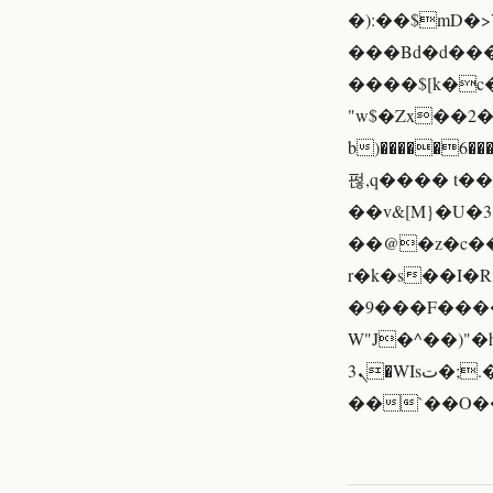
�):��$mD�>V��㡙�u�L�ޔ
���Bd�d���
����$[k�
"w$�Zx��2�g�����պq�P�ۊ ]
b)�����6���
펂,q���� t��
��v&[M}�U�3
��@�z�c��
r�k�s��I�
�9���F����
W"J�^��)"
ܢ3�WIsت�;.�L�z����9��N�7s.�I���i�!����l��~�Q��H
��`��O�