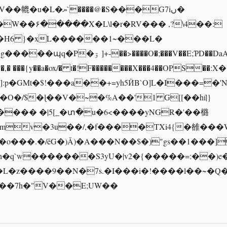
`����@�S���G7iں�
W��۶�����X�L\l�r�RV��� ,?\4��:
c�H6 }�xL������1~���L�
+-��>����O�;���V��E;ƤD��DaA�)����Y�䙡
�,� ���{y��a�ox/� t�!F��������X���4��OPS��:Χ
]:p�GMt�$!���a��+=yh5ӤB`O]L�I���=�
�O�/$�ɭ��V�~�%A��'1 G[[��hí|}
��� �|5[_�տ�u�6<����yNGR�'��㯝
Rmv�3u��/,�f����TXi4{�雒���
o���.�/ēG�)Ǎ)�A���N��$�)"gs��1���]
�h�q`w�������S3yU�|v2�{�����=:��)e�
��7h�"V��E;UW��