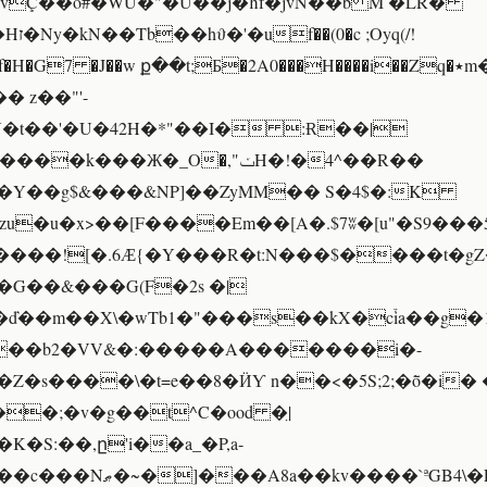
vÇ��o#�WU�"�U��j�ħf�jvN��b M �LR�
H�G7 �J��w ք��t;Ƃ�2A0���H����i��Zq�٭m�R�G�?
 z��"'-
Y�t��'�U�42H�*"��I� :Ɍ��|
�k���Ж�_O�,"ݖH�!�4^��R��
�Y��g$&���&NP]��ZyMM�� S�4$�:K
u�u�x>��[F����Em��[A�.$7ʬ�[u"�S9��
����![�.6Ӕ{�Y���R�t:N���$����t�
�G��&���G(F�2s �|
�ď��m��X\�wTb1�"���s��kX�c֒ia��g�
c��b2�VV&�:�����A�������i�-
�s����\�t=e��8�ӤƳ n��<�5S;2;�ȭ�i�
�;�v�g��t^C�ood �̤|
�S:��,ը'i��a_�P,a-
a��kv����`ªGB4\�Epe�$益