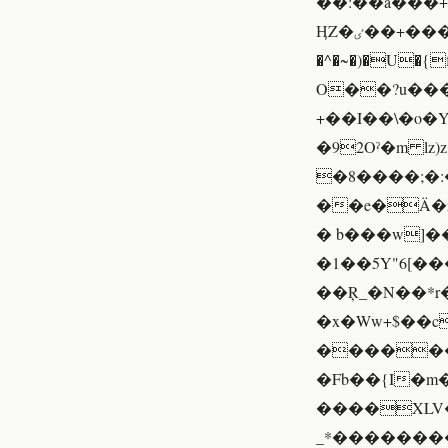
��:��a���+
ӉZ�ٸ��+���Hז�Ny�kN��Tb��hϑ�'�uf��(0�c ;Oyq(/!
�^�~�)�U�{f�
O��?u����
+��I��\�o�
�92Oˀ�m lz)z���
�8����;�:
��e�Ä�z
� b���w]�
�1��5Y"6[��
��Ŗ_�N��*r
�x�Ww+$��
������Z
�Fb��{I�m�
����XLV�K
_*���������c���Nޠ�~�]���A8