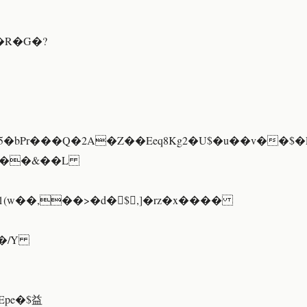
�5�bPr���Q�2A�Z��Eeq8Kg2�U$�u��v��$
gZ��&��L
1(w��,��>�d�$,]�rz�x����
 �/Y