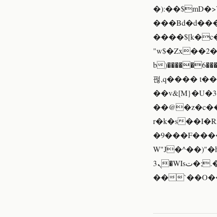
�):��$mD�>V��㡙�u�L�ޔ
���Bd�d���
����$[k�
"w$�Zx��2�g�����պq�P�ۊ ]
b)�����6���
펂,q���� t��
��v&[M}�U�3
��@�z�c��
r�k�s��I�
�9���F����
W"J�^��)"
ܢ3�WIsت�;.�L�z����9��N�7s.�I���i�!����l��~�Q��H
��`��O�