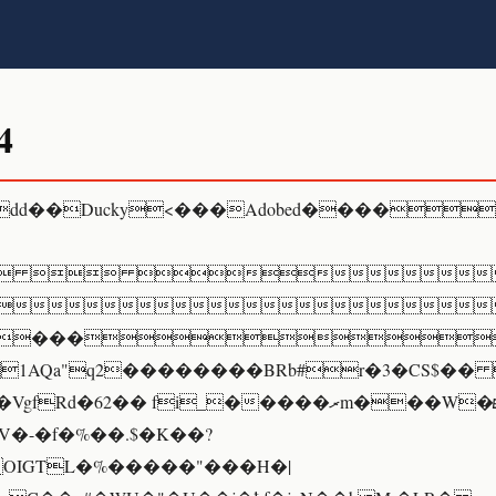
4
dd��Ducky<���Adobed����
 

���
1AQa"q2��������BRb#r�3�CS$��
d�62�� fi_�����ރm���W�ܧ��� ���
V�-�f�%��.$�K��?
OIGTL�%�����"���H�|