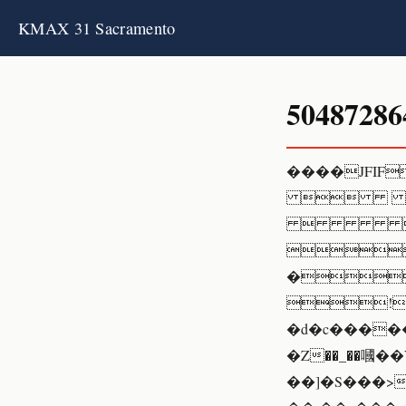
KMAX 31 Sacramento
50487286
����JFIF

  

�
!
�d�c�����VgfR
�Z��_��嘓��
��]�S���>