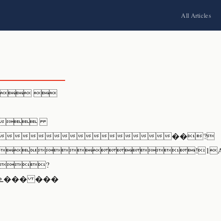
All Articles
 

��?
!1A"Qa
 ?