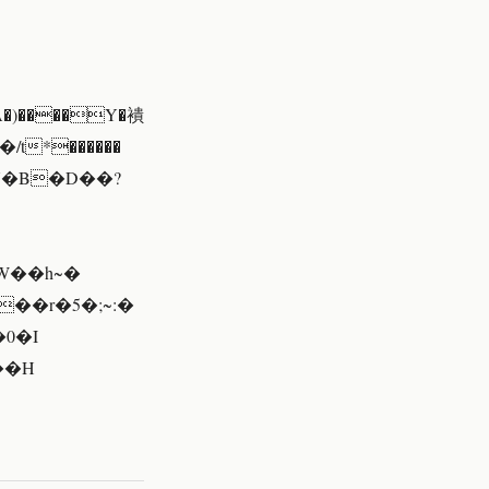
��/t*������
'N�B�D��?
W��h~�
��r�5�;~:�
0�I