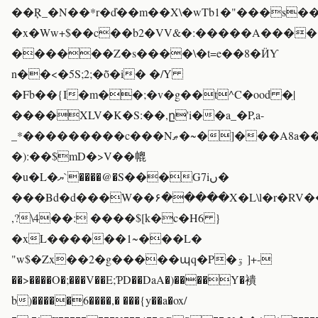
��Ŗ_�N��*r�ď��m��X\�wTb1�"���s��k
�x�Ww+$��c��b2�VV&�:�����A����
������Z�s����\�t=e��8�ӤƳ
n��<�5S;2;�ȭ�i� �/Y
�Fb��{I�m��;�v�g��t^C�ood �̤|
����XLV�K�S:��,ը'i��a_�P,a-
_*���������c���Nޠ�~�]���A8a��kv����`ªGB4\�Epe�$益
�):��$mD�>V��㡙
�u�L�ޔ`����@�S���G7iں�
���Bd�d���W��۶�����X�L\l�r�RV
,?\4��: ����$[k�c�H6 }
�xL������1~���L�
"w$�Zx��2�g�����պq�P�ۊ ]+-
��>����O�;���V��E;ƤD��DaA�)����Y�䙡
b)�����6����,� ���{y��a�ox/