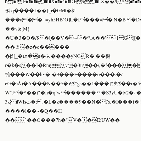
� t�!F��������X���4��OPS��:Χ��/t*����
펂,q���� t��]:p�GMt�$!
���a��+=yh5ӤB`O]L�I���=�'N�B�D
��v&[M}
�U�3�O�/$�ɭ��V�~�%A��'1 G[[��
��@�z�c�����
�|5[_�տ�u�6<����yNGR�'��㯝
r�k�s��I�Rmv�3u��/,�f����
雒���W��h~� �9���F����o���.�/
ēG�)Ǎ)�A���N��$�)"gs��1���]��r�5�
W"J�^��)"�h�q`w�������S3yU�|v2�{
ܢ3�WIsت�;.�L�z����9��N�7s.�I���i�!
����l��~�Q��H
��`��O���7h�"V��E;UW��