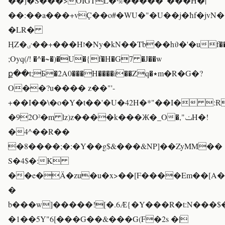
��]�S���>OIGTL�%�����"���H�|
��:��a���+vÇ��o#�WU�"�U��j�ħf�jvN
�LR�
ӉZ�ٸ��+���Hז�Ny�kN��Tb��hϑ�'�uf��(0�c
;Oyq(/! �^�~�)�U�{f�H�G7 �J��w
ք��t;Ƃ�2A0���H����i��Zq�٭m�R�G�?
O��?u���� z��"'-
+��I��\�o�Y�t��'�U�42H�*"��I� :
�92Oˀ�m lz)z����k���Ж�_O�,"ݖH�!
�4^��R��
�8����;�:�Y��g$&���&NP]��ZyMM��
S�4$�:K
��e�Ä�zu�u�x>��[F����Em��[A�.
�
b���w]�����![�.6Ӕ{�Y���R�t:N��
�1��5Y"6[���G��&���G(F�2s �|