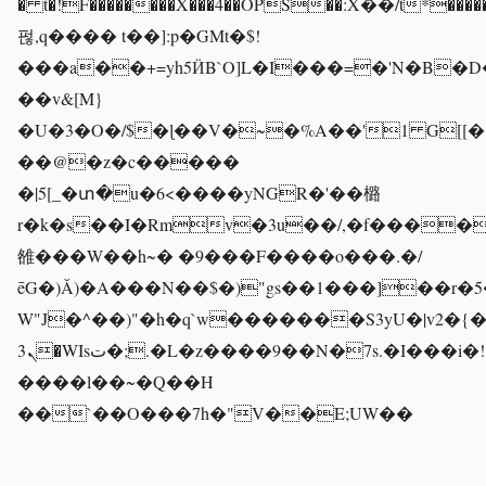
� t�!F��������X���4��OPS��:Χ��/t*����
펂,q���� t��]:p�GMt�$!
���a��+=yh5ӤB`O]L�I���=�'N�B�D
��v&[M}
�U�3�O�/$�ɭ��V�~�%A��'1 G[[��
��@�z�c�����
�|5[_�տ�u�6<����yNGR�'��㯝
r�k�s��I�Rmv�3u��/,�f����
雒���W��h~� �9���F����o���.�/
ēG�)Ǎ)�A���N��$�)"gs��1���]��r�5�
W"J�^��)"�h�q`w�������S3yU�|v2�{
ܢ3�WIsت�;.�L�z����9��N�7s.�I���i�!
����l��~�Q��H
��`��O���7h�"V��E;UW��