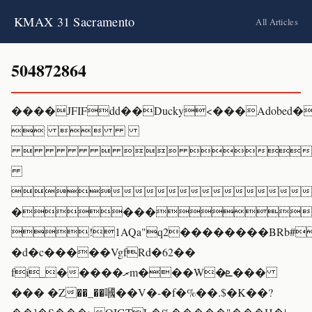
KMAX 31 Sacramento
All Articles
504872864
����JFIFdd��Ducky<���Adob
 
   

����
!1AQa"q2��������BRb#
�d�c�����VgfRd�62��
fi_�����ރm���W�ܧ���
��� �Z��_��嘓��V�-�f�%��.$�K��?