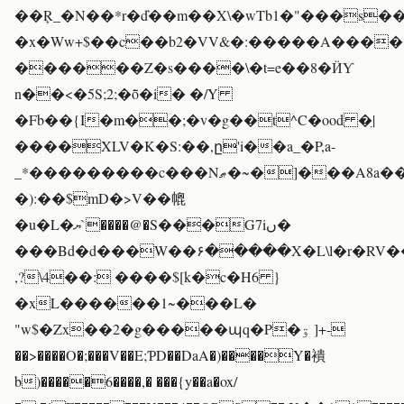
��Ŗ_�N��*r�ď��m��X\�wTb1�"���s��k
�x�Ww+$��c��b2�VV&�:�����A����
������Z�s����\�t=e��8�ӤƳ
n��<�5S;2;�ȭ�i� �/Y
�Fb��{I�m��;�v�g��t^C�ood �̤|
����XLV�K�S:��,ը'i��a_�P,a-
_*���������c���Nޠ�~�]���A8a��kv����`ªGB4\�Epe�$益
�):��$mD�>V��㡙
�u�L�ޔ`����@�S���G7iں�
���Bd�d���W��۶�����X�L\l�r�RV
,?\4��: ����$[k�c�H6 }
�xL������1~���L�
"w$�Zx��2�g�����պq�P�ۊ ]+-
��>����O�;���V��E;ƤD��DaA�)����Y�䙡
b)�����6����,� ���{y��a�ox/