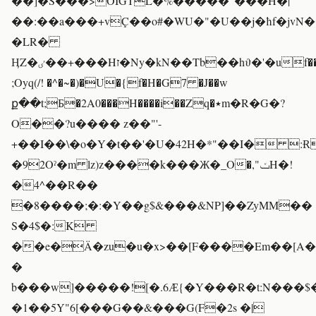
��]�S���>OIGTL�%�����"���H�|
��:��a���+vÇ��o#�WU�"�U��j�ħf�jvN
�LR�
ӉZ�ٸ��+���Hז�Ny�kN��Tb��hϑ�'�uf��(0�c
;Oyq(/! �^�~�)�U�{f�H�G7 �J��w
ք��t;Ƃ�2A0���H����i��Zq�٭m�R�G�?
O��?u���� z��"'-
+��I��\�o�Y�t��'�U�42H�*"��I� :
�92Oˀ�m lz)z����k���Ж�_O�,"ݖH�!
�4^��R��
�8����;�:�Y��g$&���&NP]��ZyMM��
S�4$�:K
��e�Ä�zu�u�x>��[F����Em��[A�.
�
b���w]�����![�.6Ӕ{�Y���R�t:N��
�1��5Y"6[���G��&���G(F�2s �|